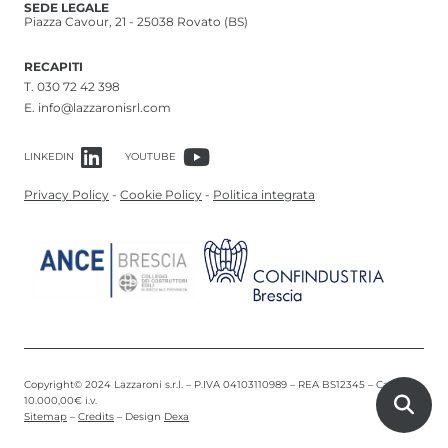
SEDE LEGALE
Piazza Cavour, 21 - 25038 Rovato (BS)
RECAPITI
T.
030 72 42 398
E.
info@lazzaronisrl.com
LINKEDIN
YOUTUBE
Privacy Policy
-
Cookie Policy
-
Politica integrata
Copyright© 2024 Lazzaroni s.r.l. – P.IVA 04103110989 – REA BS12345 – Cap. Soc.
10.000,00€ i.v.
Sitemap
–
Credits
– Design
Dexa