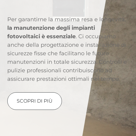
Per garantirne la massima resa e longevità,
la
manutenzione degli impianti
fotovoltaici
è essenziale
. Ci occupiamo
anche della progettazione e installazione di
sicurezze fisse che facilitano le future
manutenzioni in totale sicurezza
. Controlli e
pulizie professionali contribuiscono ad
assicurare
prestazioni ottimali nel tempo
.
SCOPRI DI PIÙ