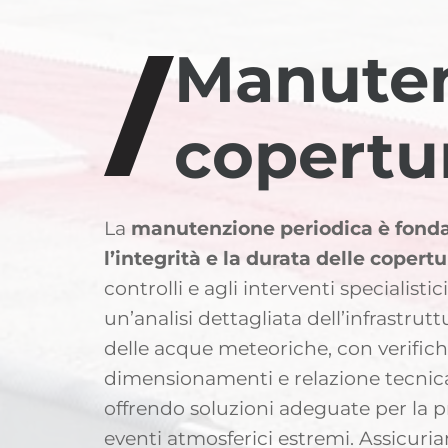
Manuten
copertu
La
manutenzione periodica
è fond
l’integrità e la durata delle copert
controlli e agli interventi specialisti
un’
analisi dettagliata dell’infrastrutt
delle acque meteoriche
,
con verific
dimensionamenti e relazione tecnica 
offrendo soluzioni adeguate
per la
p
eventi atmosferici estremi. Assicuri