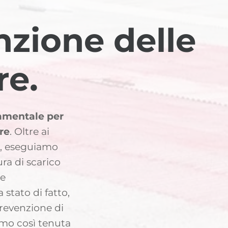
zione delle
re.
amentale per
ure
. Oltre ai
ci, eseguiamo
ura di scarico
he
stato di fatto,
revenzione di
amo così tenuta