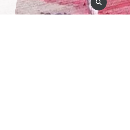
Come possiamo aiutarti?
Non hai trovato ciò che