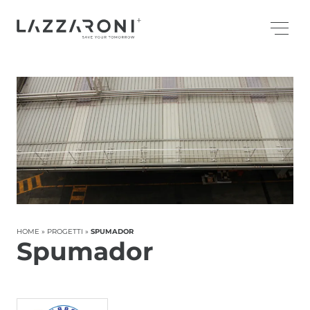
HOME
»
PROGETTI
»
SPUMADOR
Spumador