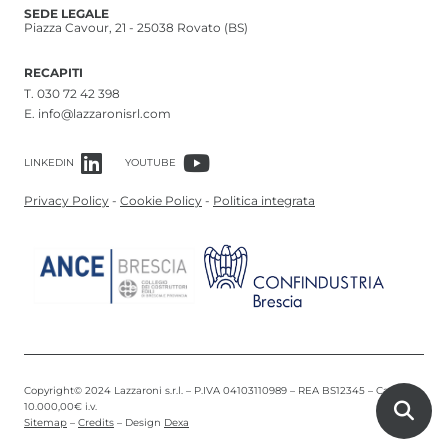
SEDE LEGALE
Piazza Cavour, 21 - 25038 Rovato (BS)
RECAPITI
T.
030 72 42 398
E.
info@lazzaronisrl.com
LINKEDIN
YOUTUBE
Privacy Policy
-
Cookie Policy
-
Politica integrata
Copyright© 2024 Lazzaroni s.r.l. – P.IVA 04103110989 – REA BS12345 – Cap. Soc.
10.000,00€ i.v.
Sitemap
–
Credits
– Design
Dexa